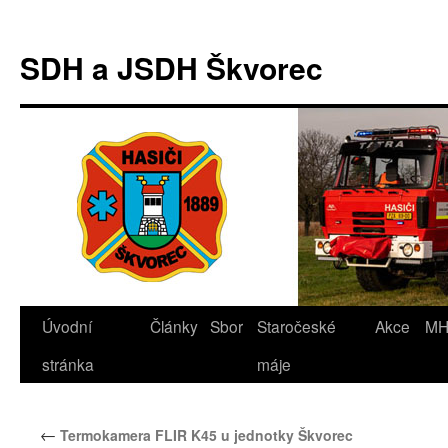
Přejít
k
SDH a JSDH Škvorec
obsahu
webu
Úvodní
Články
Sbor
Staročeské
Akce
M
stránka
máje
←
Termokamera FLIR K45 u jednotky Škvorec