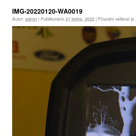
IMG-20220120-WA0019
Autor:
admin
|
Publikováno
21 ledna, 2022
|
Původní velikost je