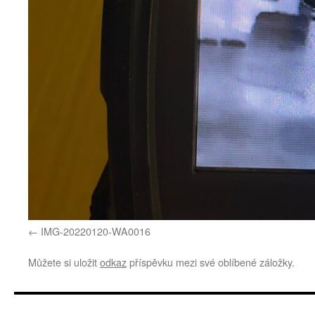
IMG-20220120-WA0016
Můžete si uložit
odkaz
příspěvku mezi své oblíbené záložky.